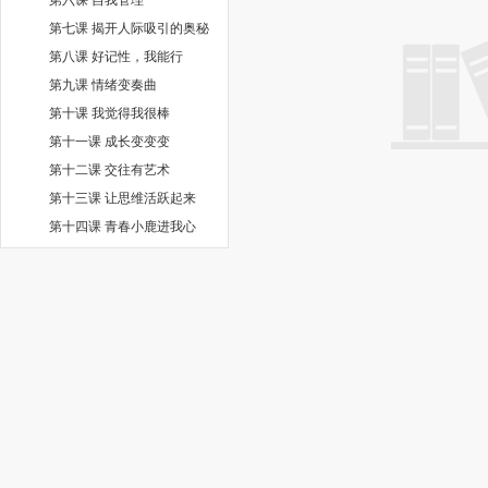
第七课 揭开人际吸引的奥秘
第八课 好记性，我能行
第九课 情绪变奏曲
第十课 我觉得我很棒
第十一课 成长变变变
第十二课 交往有艺术
第十三课 让思维活跃起来
第十四课 青春小鹿进我心
第十五课 学会自我保护
第十六课 做生命的守护人