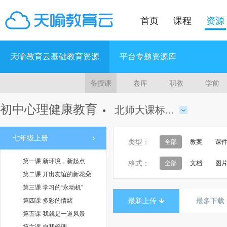
首页
课程
资源
天喻教育云基础教育资源
平台专题资源库
备授课
卷库
职教
学前
初中心理健康教育
北师大课标...
●
七年级上册
类型：
全部
教案
课
第一课 新环境，新起点
格式：
全部
文档
图
第二课 开出友谊的新花朵
第三课 学习的“永动机”
最新上传
最多下载
第四课 多彩的情绪
第五课 我就是一道风景
第六课 自我管理