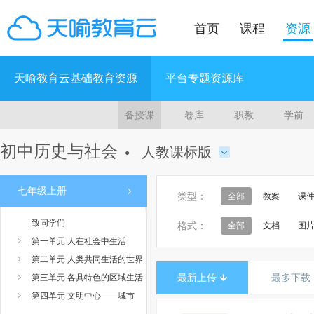
首页
课程
资源
天喻教育云基础教育资源
平台专题资源库
备授课
卷库
职教
学前
初中历史与社会
人教课标版
●
七年级上册
类型：
全部
教案
课
致同学们
格式：
全部
文档
图
第一单元 人在社会中生活
第二单元 人类共同生活的世界
最新上传
最多下载
第三单元 各具特色的区域生活
第四单元 文明中心——城市