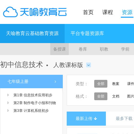
首页
课程
资源
天喻教育云基础教育资源
平台专题资源库
备授课
卷库
职教
学前
初中信息技术
人教课标版
●
七年级上册
类型：
全部
教案
课
第1章 信息技术应用初步
格式：
全部
文档
图
第2章 制作电子小报和刊物
第3章 计算机系统初步
最新上传
最多下载