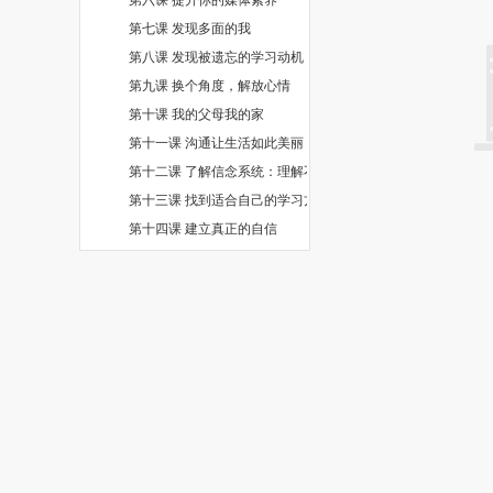
第七课 发现多面的我
第八课 发现被遗忘的学习动机
第九课 换个角度，解放心情
第十课 我的父母我的家
第十一课 沟通让生活如此美丽
第十二课 了解信念系统：理解不同的世界
第十三课 找到适合自己的学习方法
第十四课 建立真正的自信
第十五课 美丽的困惑
第十六课 心怀感恩，感悟爱
第十七课 学会自我调节情绪
第十八课 活在当下，尊重生命