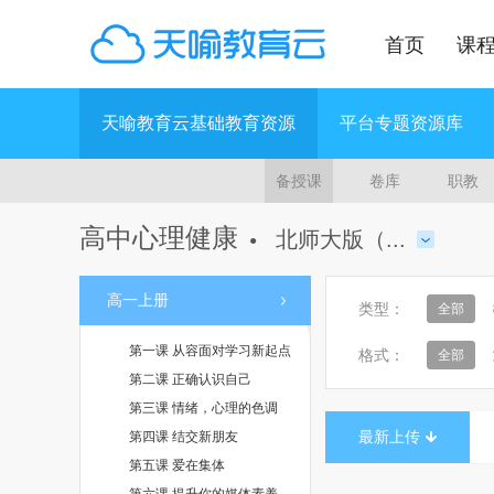
首页
课
天喻教育云基础教育资源
平台专题资源库
备授课
卷库
职教
高中心理健康
北师大版（...
●
高一上册
类型：
全部
第一课 从容面对学习新起点
格式：
全部
第二课 正确认识自己
第三课 情绪，心理的色调
最新上传
第四课 结交新朋友
第五课 爱在集体
第六课 提升你的媒体素养