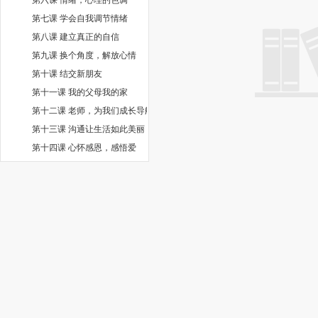
第七课 学会自我调节情绪
第八课 建立真正的自信
第九课 换个角度，解放心情
第十课 结交新朋友
第十一课 我的父母我的家
第十二课 老师，为我们成长导航
第十三课 沟通让生活如此美丽
第十四课 心怀感恩，感悟爱
第十五课 友谊和爱情
第十六课 学会自我保护
第十七课 对校园欺凌说“不”
第十八课 活在当下，尊重生命
第十九课 学会选择
第二十课 发现幸福