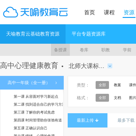
首页
课程
资源
天喻教育云基础教育资源
平台专题资源库
备授课
卷库
职教
学前
高中心理健康教育
北师大课标...
●
高中一年级（全一册）
类型：
全部
教案
课
第一课 从容面对学习新起点
格式：
全部
文档
图
第二课 找到适合自己的学习方法
第三课 了解你的考试焦虑
最新上传
最多下载
第四课 时间管理助你张弛有道
第五课 正确认识自己
第六课 情绪，心理的色调