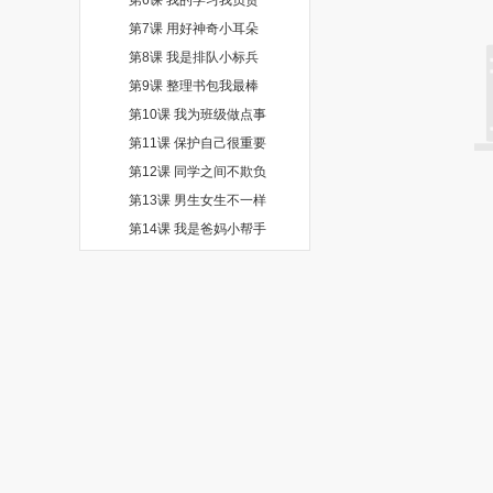
第7课 用好神奇小耳朵
第8课 我是排队小标兵
第9课 整理书包我最棒
第10课 我为班级做点事
第11课 保护自己很重要
第12课 同学之间不欺负
第13课 男生女生不一样
第14课 我是爸妈小帮手
第15课 困难面前不低头
第16课 奉献爱心我快乐
第17课 寻找快乐小妙方