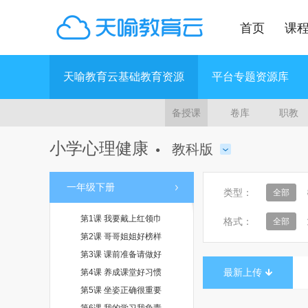
首页
课
天喻教育云基础教育资源
平台专题资源库
备授课
卷库
职教
小学心理健康
教科版
●
一年级下册
类型：
全部
第1课 我要戴上红领巾
格式：
全部
第2课 哥哥姐姐好榜样
第3课 课前准备请做好
最新上传
第4课 养成课堂好习惯
第5课 坐姿正确很重要
第6课 我的学习我负责