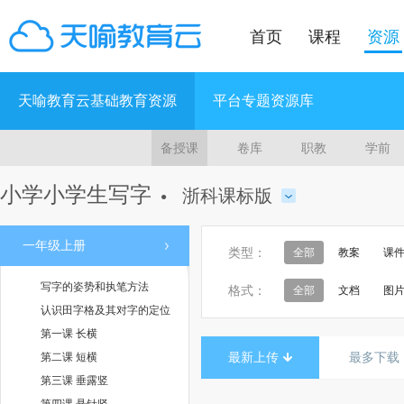
首页
课程
资源
天喻教育云基础教育资源
平台专题资源库
备授课
卷库
职教
学前
小学小学生写字
浙科课标版
●
一年级上册
类型：
全部
教案
课
写字的姿势和执笔方法
格式：
全部
文档
图
认识田字格及其对字的定位
第一课 长横
最新上传
最多下载
第二课 短横
第三课 垂露竖
第四课 悬针竖