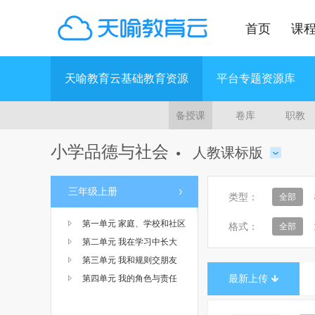
首页
课
天喻教育云基础教育资源
平台专题资源库
备授课
卷库
职教
小学品德与社会
人教课标版
●
三年级上册
类型：
全部
第一单元 家庭、学校和社区
格式：
全部
第二单元 我在学习中长大
第三单元 我和规则交朋友
最新上传
第四单元 我的角色与责任