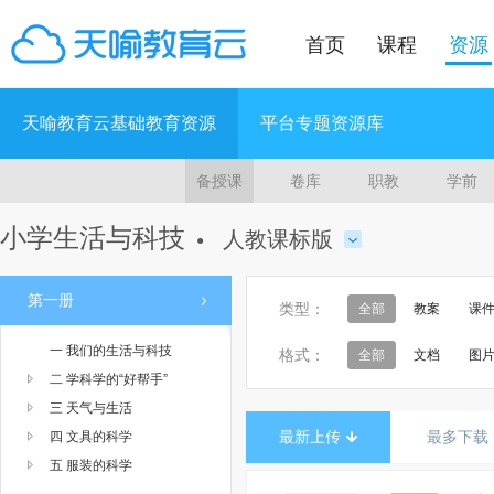
首页
课程
资源
天喻教育云基础教育资源
平台专题资源库
备授课
卷库
职教
学前
小学生活与科技
人教课标版
●
第一册
类型：
全部
教案
课
一 我们的生活与科技
格式：
全部
文档
图
二 学科学的“好帮手”
三 天气与生活
最新上传
最多下载
四 文具的科学
五 服装的科学