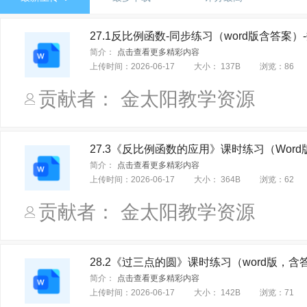
济南版（2024）
商务星球版（2024）
冀教版（2024）
27.1反比例函数-同步练习（word版含答案）
苏教版（2024）
教科版（2024）
译林版（2024）
简介：
点击查看更多精彩内容
华东师大版（2024）
北京版（2024）
沪科版（2024）
上传时间：
2026-06-17
大小：
137B
浏览：
86
牛津译林版
北师大课标版（新）
苏教课标版（新）
贡献者： 金太阳教学资源
岳麓书社版
中图课标（新）
中图课标版
教科课标版
自编教材(武汉)
南方新世纪版
首都师范大学出版社
27.3《反比例函数的应用》课时练习（Word
华东师大课标版（旧版本）
鲁教课标版（五四制旧版本）
简介：
点击查看更多精彩内容
爱书人数学微课程
延边教育出版社（新）
语文社课标版
上传时间：
2026-06-17
大小：
364B
浏览：
62
河北大学课标版
鲁教课标版（五四制）
鲁教课标版（六
贡献者： 金太阳教学资源
译林出版社
江苏科技
江苏凤凰教育出版社
人民教育
人教课标版（鱼渔课堂）
北京课标版
人民社课标版
28.2《过三点的圆》课时练习（word版，含
长春课标版（2016）
鲁人课标版
川教课标版
科粤课
简介：
点击查看更多精彩内容
上传时间：
2026-06-17
大小：
142B
浏览：
71
北师大课标版（京版）
鲁科课标版（五四制）
鲁人课标