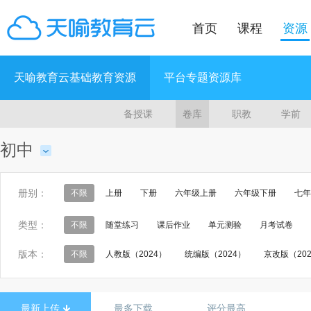
首页
课程
资源
天喻教育云基础教育资源
平台专题资源库
备授课
卷库
职教
学前
初中
册别：
不限
上册
下册
六年级上册
六年级下册
七年
九年级全一册
第1册
第2册
九年级18册
第一册
类型：
不限
随堂练习
课后作业
单元测验
月考试卷
七年级 第二学期
八年级 第一学期
八年级 第二学期
版本：
不限
人教版（2024）
统编版（2024）
京改版（20
乡土历史
中国历史第一册
中国历史第二册
中国历史
人教版（五四制）（2024）
鲁教版（2024）
北师大版（
统编版（五四制）（2024）
鲁教版（五四制）（2024）
最新上传
最多下载
评分最高