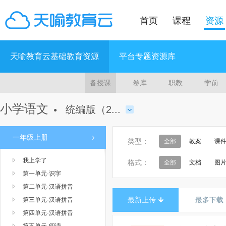
首页
课程
资源
天喻教育云基础教育资源
平台专题资源库
备授课
卷库
职教
学前
小学语文
统编版（2...
●
一年级上册
类型：
全部
教案
课
我上学了
格式：
全部
文档
图
第一单元·识字
第二单元·汉语拼音
最新上传
最多下载
第三单元·汉语拼音
第四单元·汉语拼音
第五单元·阅读