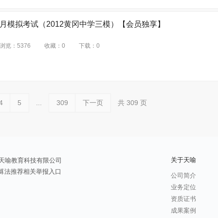
五月模拟考试（2012黄冈中学三模）【会员独享】
浏览：
5376
收藏：
0
下载：
0
4
5
...
309
下一页
共
309
页
关于天喻
天喻教育科技有限公司
算法推荐相关举报入口
公司简介
业务定位
资质证书
成果案例