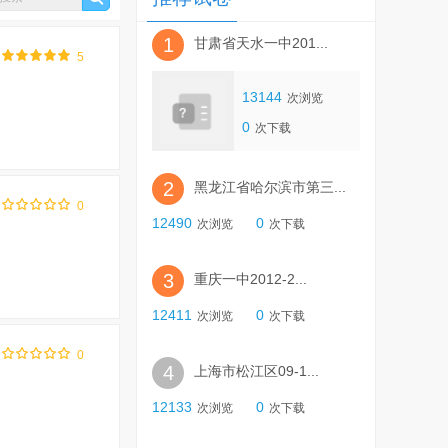
册
第三册
选修一
选修二
边教育出版社
通用版
沪教课标版
册
选修
拓展型课程
基础型课程
1
甘肃省天水一中201...
（旧）
华东师大版（沪审试用本）
5
音乐与舞蹈
选修 书法
选修 设计
版（简谱、五线谱）
沪教版
13144
次浏览
）
创作
音乐与舞蹈
19
湘美版2019
花城出版社
0
次下载
演奏
全一册
选择性必修 第一册
选择性必修 第二册
2
黑龙江省哈尔滨市第三...
性必修1
选择性必修2
选择性必修3
0
12490
0
次浏览
次下载
基础
选择性必修4 人工智能初步
修 工艺
必修 音乐编创
3
重庆一中2012-2...
 戏剧表演
选择性必修 音乐基础理论
12411
0
次浏览
次下载
管理与分析
选择性必修5 三维设计与创意
0
4
上海市松江区09-1...
12133
0
次浏览
次下载