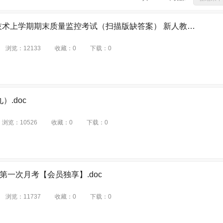
选修2
选修3
选修4
选修5
选修6
选修7
第一册
第二
沪教版（上海教研室资源）
人美版2019
人美课标版
粤教课标版
延
七
第一分册
第二分册
第三分册
第四分册
第五分册
第六分
上海市松江区09-10学年高一信息技术上学期期末质量监控考试（扫描版缺答案） 新人教版.doc
民社课标版
浙教课标版
藏人课标版
赣高版
赣教课标版
沪教版
册
高三下册
拓展型课程I 第一册
拓展型课程I 第二册
音乐鉴赏
版
鲁教课标版（高中）
湘美课标版
沪科版（沪审试用本）
湖南文艺
浏览：
12133
收藏：
0
下载：
0
修绘画
拓展
选修 篆刻
选修 电脑美术
演奏（吉他）
演奏（乐队
标版
华东师大版（教师用书）
沪科教版2019
浙教版2019
人音版20
高三
高一
高二
高中基本内容2
电脑绘画电脑设计
高中基本内容1
版（2019）
创作
必修 中外历史纲要（上）
必修 第一册
必修 第二册
必修 第三册
）.doc
2 遗传与进化
必修 中外历史纲要（下）
选择性必修1
拓展内容
选择
必修 歌唱
必修 美术鉴赏
选择性必修1 数据与数据结构
选择性必修2 网络
浏览：
10526
收藏：
0
下载：
0
画
选择性必修 中国书画
选择性必修 雕塑
选择性必修 设计
选择性必
剧
选择性必修 合唱
选择性必修 合奏
选择性必修 舞蹈表演
选择性必修
选择性必修1 数据与数据结构
选择性必修2 网络基础
选择性必修3 数据
第一次月考【会员独享】.doc
浏览：
11737
收藏：
0
下载：
0