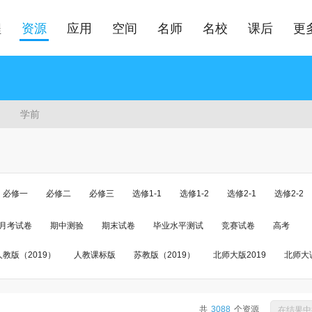
程
资源
应用
空间
名师
名校
课后
更
学前
必修一
必修二
必修三
选修1-1
选修1-2
选修2-1
选修2-2
脑绘画·电脑设计
雕塑
工艺
绘画
必修 美术鉴赏
设计
摄影·
月考试卷
期中测验
期末试卷
毕业水平测试
竞赛试卷
高考
计
网络技术应用
信息技术基础
《信息技术》多媒体技术应用分册
《
人教版（2019）
人教课标版
苏教版（2019）
北师大版2019
北师大
信息技术基础分册
选修 化学与生活
选修 化学与技术
选修 物质结构与性
019
鲁科课标版
浙科课标版
湘教版2019
湘教课标版
岳麓书社
乐鉴赏
高中一年级 第一学期
高中一年级 第二学期
高中二年级 第一学期
沪科课标版
大象出版社
浙科版2019
鲁教版课标版（旧版本）
教科版
共
3088
个资源