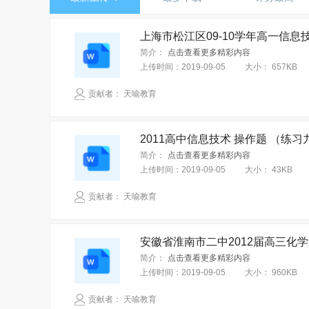
高中三年级（全一册）
必修 全一册
选修1
中图课标版（旧版本）
人教版（旧版本）
选修三
选修四
选修五
选修六
选修
冀教课标版
华东师大版
人音课标版
人
高中全一册
高二上册
高二下册
高三上
简介：
点击查看更多精彩内容
中图版（沪审试用本）
沪科教版
花城课标
上传时间：
2019-09-05
大小：
657KB
信息技术基础实践指导
选修 摄影·摄像
选
湘文艺课标版
人教课标版（天津）
鲁美课
贡献者： 天喻教育
音乐与戏剧表演
选修 雕塑
选修 工艺
粤教版2019
粤教花城版（2019）
华东师大
选修 电脑绘画·电脑设计
生涯规划
设计与
2011高中信息技术 操作题 （练习九
选择性必修 第三册
必修1 分子与细胞
必修
简介：
点击查看更多精彩内容
必修1 数据与计算
必修2 信息系统与社会
上传时间：
2019-09-05
大小：
43KB
选择性必修6 开源硬件项目设计
选择性必修 绘
贡献者： 天喻教育
必修 音乐与舞蹈
必修 演奏
必修 音乐与戏
选择性必修 视唱练耳
选择性必修 现代媒体艺术
安徽省淮南市二中2012届高三化学
选择性必修6 开源硬件项目设计
简介：
点击查看更多精彩内容
综合
上传时间：
2019-09-05
大小：
960KB
贡献者： 天喻教育