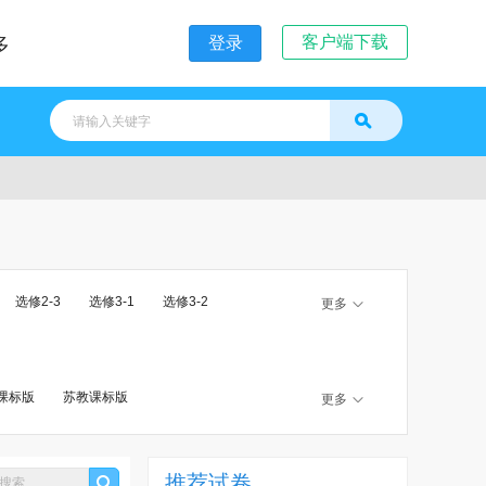
客户端下载
多
登录
选修2-3
选修3-1
选修3-2
更多
摄像
书法
篆刻
多媒体技术应用
信息技术》算法与程序设计分册
课标版
苏教课标版
更多
质
选修 化学反应原理
版
中图版2019
中图课标版
高中二年级 第二学期
粤教版课标版（旧版本）
推荐试卷