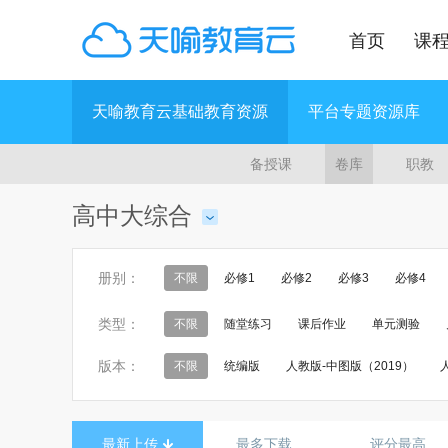
首页
课
天喻教育云基础教育资源
平台专题资源库
备授课
卷库
职教
高中大综合
册别：
不限
必修1
必修2
必修3
必修4
选修3-3
选修3-4
选修3-5
歌唱
电
类型：
不限
随堂练习
课后作业
单元测验
人工智能初步
数据管理技术
算法与程序设
版本：
不限
统编版
人教版-中图版（2019）
《信息技术》网络技术应用分册
《信息技术》
沪教版（沪审试用本）
鲁教版2019
鲁科版2
选修 有机化学基础
选修 实验化学
必修 音
教科版2019
教科课标版
沪科版2019
最新上传
最多下载
评分最高