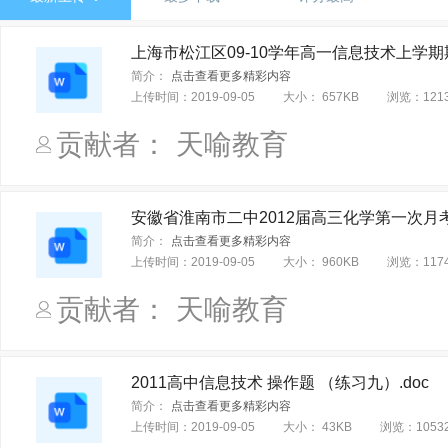
高中三年级（全一册）
必修 全一册
选修1
选修2
中图课标版（旧版本）
人教版（旧版本）
沪教版（上海
选修三
选修四
选修五
选修六
选修七
第一分
冀教课标版
华东师大版
人音课标版
人民社课标版
高中全一册
高二上册
高二下册
高三上册
高三下
简介：
点击查看更多精彩内容
中图版（沪审试用本）
沪科教版
花城课标版
鲁教课
上传时间：
2019-09-05
大小：
657KB
浏览：
121
信息技术基础实践指导
选修 摄影·摄像
选修绘画
拓
湘文艺课标版
人教课标版（天津）
鲁美课标版
华东
贡献者： 天喻教育
音乐与戏剧表演
选修 雕塑
选修 工艺
高三
高一
粤教版2019
粤教花城版（2019）
华东师大版（2019）
选修 电脑绘画·电脑设计
生涯规划
设计与创作
必修
选择性必修 第三册
必修1 分子与细胞
必修2 遗传与进化
安徽省淮南市二中2012届高三化学第一次月考
必修1 数据与计算
必修2 信息系统与社会
必修 歌唱
简介：
点击查看更多精彩内容
上传时间：
2019-09-05
大小：
960KB
浏览：
117
选择性必修6 开源硬件项目设计
选择性必修 绘画
选择性
贡献者： 天喻教育
必修 音乐与舞蹈
必修 演奏
必修 音乐与戏剧
选择性
选择性必修 视唱练耳
选择性必修 现代媒体艺术
选择性必
选择性必修6 开源硬件项目设计
综合
2011高中信息技术 操作题 （练习九）.doc
简介：
点击查看更多精彩内容
上传时间：
2019-09-05
大小：
43KB
浏览：
1053