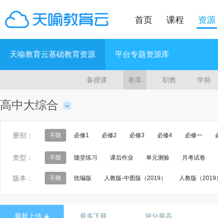
首页
课程
资源
天喻教育云基础教育资源
平台专题资源库
备授课
卷库
职教
学前
高中大综合
册别：
不限
必修1
必修2
必修3
必修4
必修一
选修3-3
选修3-4
选修3-5
歌唱
电脑绘画·电脑设
类型：
不限
随堂练习
课后作业
单元测验
月考试卷
人工智能初步
数据管理技术
算法与程序设计
网络技
版本：
不限
统编版
人教版-中图版（2019）
人教版（2019
《信息技术》网络技术应用分册
《信息技术》信息技术基础
沪教版（沪审试用本）
鲁教版2019
鲁科版2019
鲁
选修 有机化学基础
选修 实验化学
必修 音乐鉴赏
高
教科版2019
教科课标版
沪科版2019
沪科课标版
最新上传
最多下载
评分最高