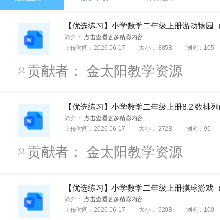
青岛版（五四制）（2024）
冀教版（三起）（2024）
【优选练习】小学数学二年级上册游动物园（含
青岛版（2024）
统编版
统编版（五四制）
人教课标
简介：
点击查看更多精彩内容
牛津译林版
苏教课标版
北师大课标版
沪教版（沪审
上传时间：
2026-06-17
大小：
885B
浏览：
105
剑桥国际英语（青少版）
南方新世纪版
外研粤教版
贡献者： 金太阳教学资源
广州课标版（旧版本）
人教(PEP)课标版（旧版本） 供三年
人教新版课标版（旧版本）供三年级起始用
人教新起点课标
【优选练习】小学数学二年级上册8.2 数排列
湘少版课标（旧版本）
粤教版课标版（旧版本）
辽师大
简介：
点击查看更多精彩内容
剑桥国际少儿英语
西师大课标版
语文社课标版
语文
上传时间：
2026-06-17
大小：
272B
浏览：
95
北师大课标版 三年级起点
冀教课标版 一年级起点
冀教课
贡献者： 金太阳教学资源
外研社课标版（一年级起点）
湘少课标版
苏教译林版（
自编教材(太仓)
延边教育出版社
译林出版社
江苏凤
【优选练习】小学数学二年级上册摸球游戏（含
青岛课标版（六三制）
青岛课标版（五四制）
人教课标
简介：
点击查看更多精彩内容
上传时间：
2026-06-17
大小：
620B
浏览：
100
辽师大版（一年级起点）
外研社课标版（三年级起点）（桂