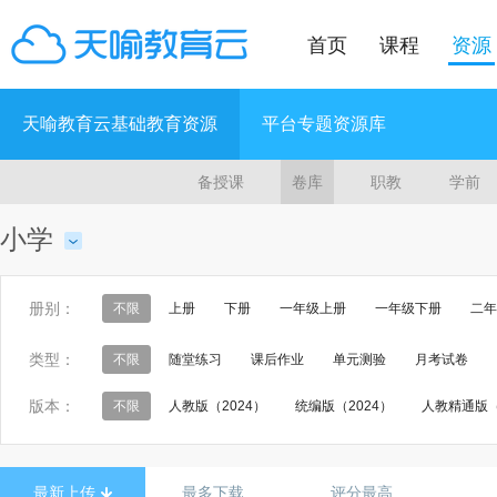
首页
课程
资源
天喻教育云基础教育资源
平台专题资源库
备授课
卷库
职教
学前
小学
册别：
不限
上册
下册
一年级上册
一年级下册
二年
五年级下册
五年级全一册
六年级上册
六年级下册
类型：
不限
随堂练习
课后作业
单元测验
月考试卷
第10册
第11册
第12册
第一册
第二册
第三
版本：
不限
人教版（2024）
统编版（2024）
人教精通版（
学生用书3
一年级 第一学期
一年级 第二学期
二年级
接力版（三起）（2024）
沪教版（五四制）（2024）
冀
五年级 第一学期
五年级 第二学期
三年级
四年级
西南大学版（2024）
粤教粤人版（2024）
北师大版（20
最新上传
最多下载
评分最高