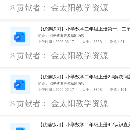
鲁人课标版
外研版Join In（三年级起点）
泰山版
科
贡献者： 金太阳教学资源
重大课标版（三年级起点）
沪教课标版（三年级起点）
广西师大版
清华大学版
沪外教版（新世纪版）
苏教
【优选练习】小学数学二年级上册第一、二单
朗文英语课标版
粤人课标版儿童英语
辽师大版（三年级
简介：
点击查看更多精彩内容
上传时间：
2026-06-17
大小：
888B
浏览：
91
外研版（国际剑桥英语）
教科（五•四学制）
沪少课标版
贡献者： 金太阳教学资源
【优选练习】小学数学二年级上册2.4解决问题
简介：
点击查看更多精彩内容
上传时间：
2026-06-17
大小：
339B
浏览：
101
贡献者： 金太阳教学资源
【优选练习】小学数学二年级上册4.2认识直